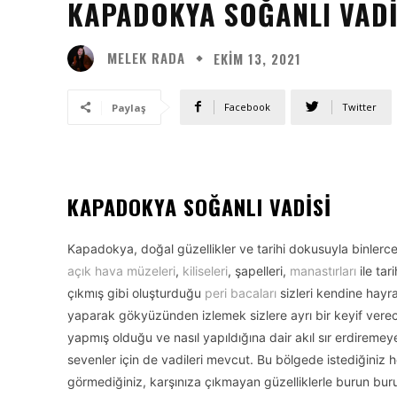
KAPADOKYA SOĞANLI VADI
MELEK RADA
EKIM 13, 2021
Facebook
Twitter
Paylaş
KAPADOKYA SOĞANLI VADISI
Kapadokya, doğal güzellikler ve tarihi dokusuyla binlerc
açık hava müzeleri
,
kiliseleri
, şapelleri,
manastırları
ile tar
çıkmış gibi oluşturduğu
peri bacaları
sizleri kendine hay
yaparak gökyüzünden izlemek sizlere ayrı bir keyif verec
yapmış olduğu ve nasıl yapıldığına dair akıl sır erdireme
sevenler için de vadileri mevcut. Bu bölgede istediğini
görmediğiniz, karşınıza çıkmayan güzelliklerle burun buru