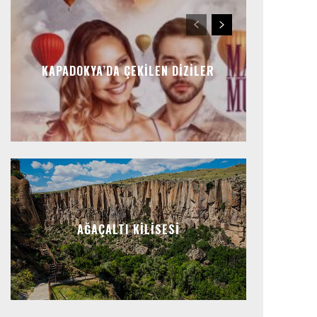
KAPADOKYA’DA ÇEKILEN DIZILER
AĞAÇALTI KILISESI