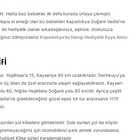
r. Hatta bez bebekler ilk defa burada ortaya çıkmıştır.
Hepsi el emeği olan bu bebekleri Kapadokya Soğanlı Vadisi’ne
de hediyelik olarak arkadaşlarınıza, eşinize, dostunuza
ağınızı bilmiyorsanız
Kapadokya’da Hangi Hediyelik Eşya Alınır
FI
r. Yeşilhisar’a 15, Kayseriye 80 km uzaklıktadır. Derinkuyu’ya
 üç ilden de özel aracınızla ulaşım sağlayabilirsiniz. Kayseri-
u 60, Niğde-Yeşildere-Soğanlı yolu 80 km’dir. Ayrıca çeşitli
 Vadisi’ne gidebileceğiniz güzel eşsiz bir tur arıyorsanız
HTR
iz.
ayrılan yol kiliselere gitmektedir. Sola ayrılan yol ise köyün
e giremeyeceğiniz için otomobilinizi park etmek zorundasınız.
bbeli Kilise sizleri karşılamaktadır.