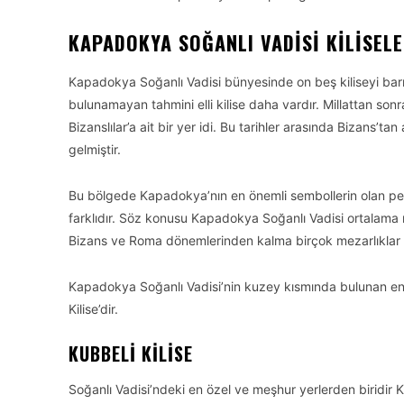
KAPADOKYA SOĞANLI VADISI KILISELE
Kapadokya Soğanlı Vadisi bünyesinde on beş kiliseyi barı
bulunamayan tahmini elli kilise daha vardır. Millattan so
Bizanslılar’a ait bir yer idi. Bu tarihler arasında Bizans’tan
gelmiştir.
Bu bölgede Kapadokya’nın en önemli sembollerin olan peri
farklıdır. Söz konusu Kapadokya Soğanlı Vadisi ortalama 
Bizans ve Roma dönemlerinden kalma birçok mezarlıklar
Kapadokya Soğanlı Vadisi’nin kuzey kısmında bulunan en b
Kilise’dir.
KUBBELI KILISE
Soğanlı Vadisi’ndeki en özel ve meşhur yerlerden biridir K