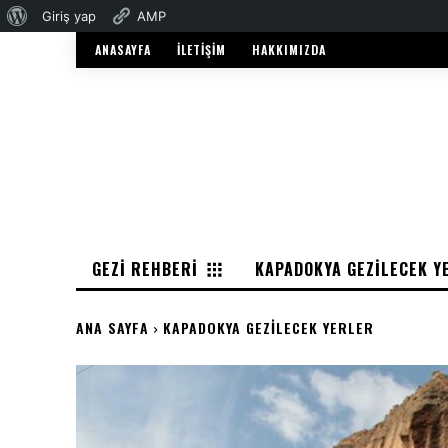
WordPress
Giriş yap
AMP
hakkında
ANASAYFA
İLETIŞIM
HAKKIMIZDA
GEZI REHBERI
KAPADOKYA GEZILECEK Y
ANA SAYFA
KAPADOKYA GEZILECEK YERLER