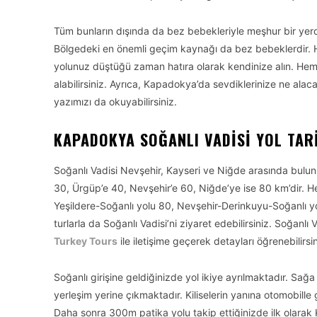
Tüm bunların dışında da bez bebekleriyle meşhur bir yerdi
Bölgedeki en önemli geçim kaynağı da bez bebeklerdir. 
yolunuz düştüğü zaman hatıra olarak kendinize alın. Hem 
alabilirsiniz. Ayrıca, Kapadokya’da sevdiklerinize ne alac
yazımızı da okuyabilirsiniz.
KAPADOKYA SOĞANLI VADISI YOL TARI
Soğanlı Vadisi Nevşehir, Kayseri ve Niğde arasında bulunu
30, Ürgüp’e 40, Nevşehir’e 60, Niğde’ye ise 80 km’dir. Her
Yeşildere-Soğanlı yolu 80, Nevşehir-Derinkuyu-Soğanlı yol
turlarla da Soğanlı Vadisi’ni ziyaret edebilirsiniz. Soğanlı
Turkey Tours
ile iletişime geçerek detayları öğrenebilirsin
Soğanlı girişine geldiğinizde yol ikiye ayrılmaktadır. Sağa 
yerleşim yerine çıkmaktadır. Kiliselerin yanına otomobill
Daha sonra 300m patika yolu takip ettiğinizde ilk olarak Ku