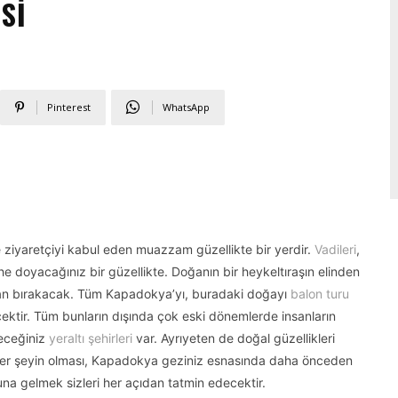
SI
Pinterest
WhatsApp
e ziyaretçiyi kabul eden muazzam güzellikte bir yerdir.
Vadileri
,
ihe doyacağınız bir güzellikte. Doğanın bir heykeltıraşın elinden
ran bırakacak. Tüm Kapadokya’yı, buradaki doğayı
balon turu
ektir. Tüm bunların dışında çok eski dönemlerde insanların
yeceğiniz
yeraltı şehirleri
var. Ayrıyeten de doğal güzellikleri
z her şeyin olması, Kapadokya geziniz esnasında daha önceden
na gelmek sizleri her açıdan tatmin edecektir.