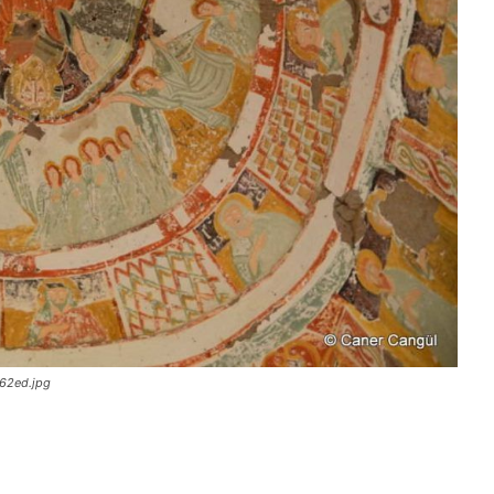
d62ed.jpg