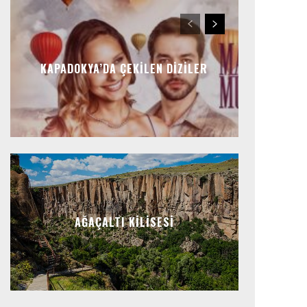
KAPADOKYA’DA ÇEKILEN DIZILER
AĞAÇALTI KILISESI