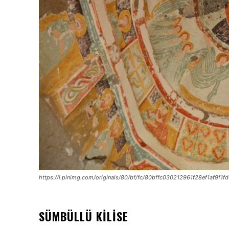
https://i.pinimg.com/originals/80/bf/fc/80bffc030212961f28ef1af9f1f
SÜMBÜLLÜ KILISE