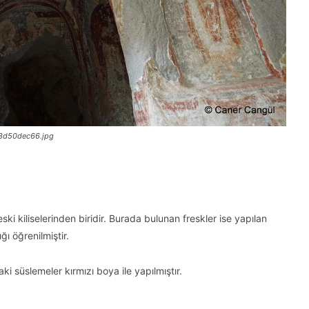
d8d50dec66.jpg
 eski kiliselerinden biridir. Burada bulunan freskler ise yapılan
ğı öğrenilmiştir.
i süslemeler kırmızı boya ile yapılmıştır.