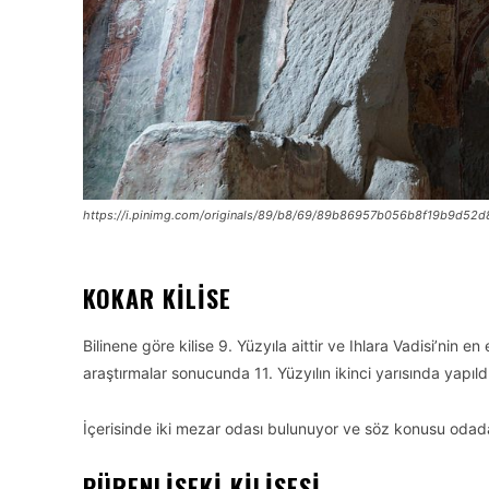
https://i.pinimg.com/originals/89/b8/69/89b86957b056b8f19b9d52
KOKAR KILISE
Bilinene göre kilise 9. Yüzyıla aittir ve Ihlara Vadisi’nin en
araştırmalar sonucunda 11. Yüzyılın ikinci yarısında yapıldı
İçerisinde iki mezar odası bulunuyor ve söz konusu odadak
PÜRENLISEKI KILISESI