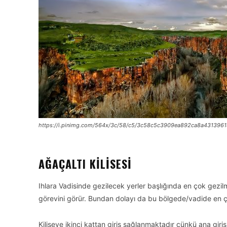
https://i.pinimg.com/564x/3c/58/c5/3c58c5c3909ea892ca8a4313961
AĞAÇALTI KILISESI
Ihlara Vadisinde gezilecek yerler başlığında en çok gezilme
görevini görür. Bundan dolayı da bu bölgede/vadide en çok
Kiliseye ikinci kattan giriş sağlanmaktadır çünkü ana giriş