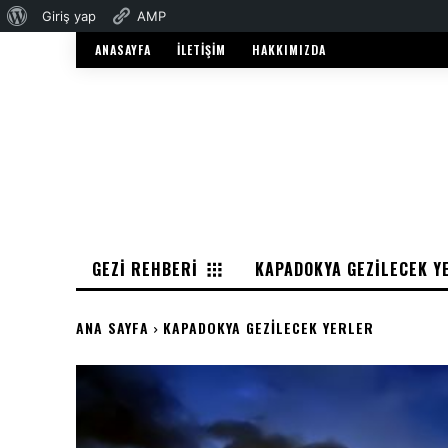
WordPress
Giriş yap
AMP
hakkında
ANASAYFA
İLETIŞIM
HAKKIMIZDA
GEZI REHBERI
KAPADOKYA GEZILECEK Y
ANA SAYFA
KAPADOKYA GEZILECEK YERLER