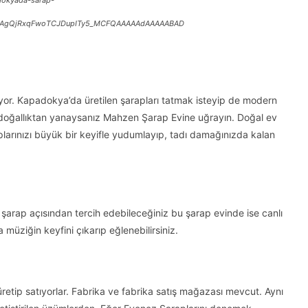
=0CAgQjRxqFwoTCJDupITy5_MCFQAAAAAdAAAAABAD
yor. Kapadokya’da üretilen şarapları tatmak isteyip de modern
e doğallıktan yanaysanız Mahzen Şarap Evine uğrayın. Doğal ev
plarınızı büyük bir keyifle yudumlayıp, tadı damağınızda kalan
şarap açısından tercih edebileceğiniz bu şarap evinde ise canlı
üziğin keyfini çıkarıp eğlenebilirsiniz.
retip satıyorlar. Fabrika ve fabrika satış mağazası mevcut. Aynı