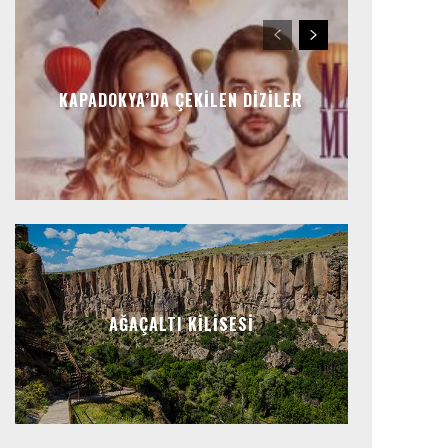
KAPADOKYA’DA ÇEKILEN DIZILER
AĞAÇALTI KILISESI