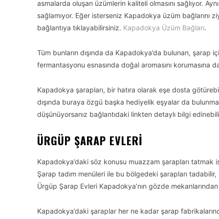
asmalarda oluşan üzümlerin kaliteli olmasını sağlıyor. A
sağlamıyor. Eğer isterseniz Kapadokya üzüm bağlarını ziya
bağlantıya tıklayabilirsiniz.
Kapadokya Üzüm Bağları
.
Tüm bunların dışında da Kapadokya’da bulunan, şarap içi
fermantasyonu esnasında doğal aromasını korumasına da 
Kapadokya şarapları, bir hatıra olarak eşe dosta götüreb
dışında buraya özgü başka hediyelik eşyalar da bulunma
düşünüyorsanız bağlantıdaki linkten detaylı bilgi edinebili
ÜRGÜP ŞARAP EVLERI
Kapadokya’daki söz konusu muazzam şarapları tatmak ist
Şarap tadım menüleri ile bu bölgedeki şarapları tadabilir,
Ürgüp Şarap Evleri Kapadokya’nın gözde mekanlarından 
Kapadokya’daki şaraplar her ne kadar şarap fabrikalarında 