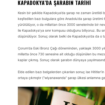
KAPADOKYA’DA ŞARABIN TARIHI
Kesin bir şekilde Kapadokya’da şarap ne zaman üretildi b
keşfedilen bazı bulgulara göre Anadolu’da şarap üretimi 
yürütülüyor, o da millattan önce 3000 senelerinde bir nev
ile Kapadokya’ya sınır komşusu olduğunu biliyoruz. Bu sı
düşünülüyor. Sonuç olarak belki de Kapadokya’da da o tar
Çorum’da Eski Bronz Çağı döneminden, yaklaşık 3000 yıl ön
millatta önce 730 senesine ait olduğu düşünülen bu mez
kaplar çıkmış. Sonuç olarak şarabın dünyaya yayılmasında 
Elde edilen bazı belgelerden çıkarılan sonuç ise Hititler
ortaya çıkmıştır (”wiyanawanda” şarap ülkesi anlamına gel