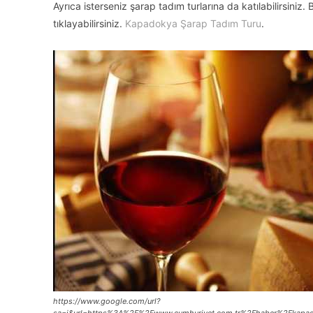
Ayrıca isterseniz şarap tadım turlarına da katılabilirsiniz
tıklayabilirsiniz.
Kapadokya Şarap Tadım Turu
.
https://www.google.com/url?
sa=i&url=https%3A%2F%2Fwww.cumhuriyet.com.tr%2Fhaber%2Fkapad