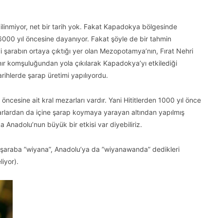
ilinmiyor, net bir tarih yok. Fakat Kapadokya bölgesinde
6000 yıl öncesine dayanıyor. Fakat şöyle de bir tahmin
i şarabın ortaya çıktığı yer olan Mezopotamya’nın, Fırat Nehri
nır komşuluğundan yola çıkılarak Kapadokya’yı etkilediği
ihlerde şarap üretimi yapılıyordu.
cesine ait kral mezarları vardır. Yani Hititlerden 1000 yıl önce
arlardan da içine şarap koymaya yarayan altından yapılmış
Anadolu’nun büyük bir etkisi var diyebiliriz.
’in şaraba ”wiyana”, Anadolu’ya da ”wiyanawanda” dedikleri
iyor).