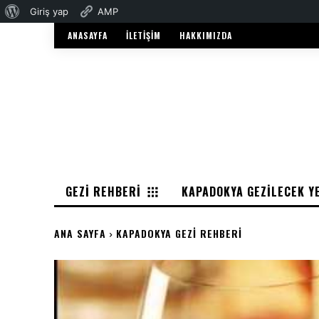
WordPress
Giriş yap
AMP
hakkında
ANASAYFA
İLETIŞIM
HAKKIMIZDA
GEZI REHBERI
KAPADOKYA GEZILECEK Y
ANA SAYFA
KAPADOKYA GEZI REHBERI