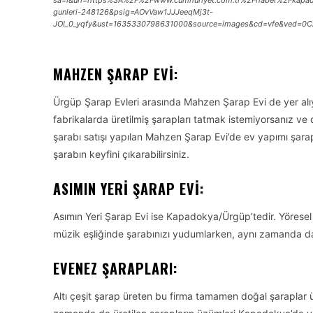
gunleri-248126&psig=AOvVaw1JJJeeqMj3t-
JOI_0_yqfy&ust=1635330798631000&source=images&cd=vfe&ved
MAHZEN ŞARAP EVI:
Ürgüp Şarap Evleri arasında Mahzen Şarap Evi de yer alı
fabrikalarda üretilmiş şarapları tatmak istemiyorsanız v
şarabı satışı yapılan Mahzen Şarap Evi’de ev yapımı şara
şarabın keyfini çıkarabilirsiniz.
ASIMIN YERI ŞARAP EVI:
Asımın Yeri Şarap Evi ise Kapadokya/Ürgüp’tedir. Yöresel 
müzik eşliğinde şarabınızı yudumlarken, aynı zamanda da m
EVENEZ ŞARAPLARI:
Altı çeşit şarap üreten bu firma tamamen doğal şaraplar ü