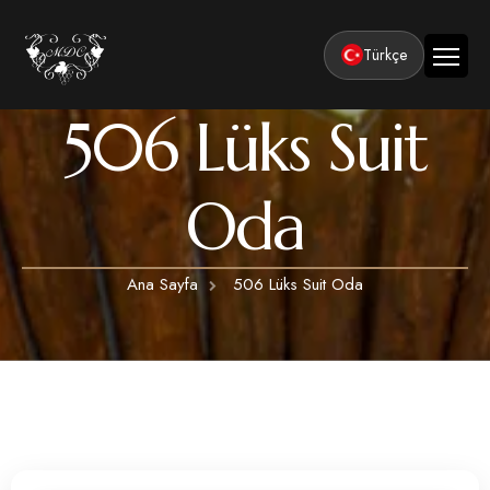
Türkçe
506 Lüks Suit
Ana Sayfa
Kurumsal
Oda
Tesisler
Odalar
Klasik Odalar
Aktiviteler
Ana Sayfa
506 Lüks Suit Oda
Lüks Suit Odalar
Kapadokya Balon Turu
Balayı
Hamamlı Lüks Suit Odalar
Kapadokya ATV Turu
Basın ve Ödüller
Premium Kral Suit Odalar
Kapadokya Vadi Turları
360° Tur
Hamamlı Premium Kral Suit Odalar
Balayı suit oda