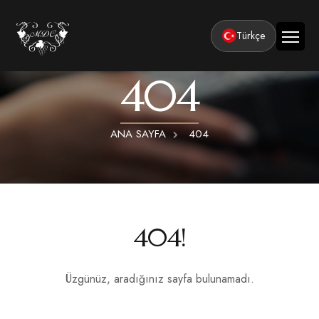
Türkçe
404
Ana Sayfa
Kurumsal
ANA SAYFA
404
Tesisler
Odalar
Klasik Odalar
Aktiviteler
Lüks Suit Odalar
Kapadokya Balon Turu
Balayı
404!
Hamamlı Lüks Suit Odalar
Kapadokya ATV Turu
Basın ve Ödüller
Premium Kral Suit Odalar
Kapadokya Vadi Turları
Üzgünüz, aradığınız sayfa bulunamadı.
360° Tur
Hamamlı Premium Kral Suit Odalar
Balayı suit oda