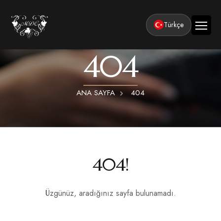
Türkçe
404
Ana Sayfa
Kurumsal
ANA SAYFA
404
Tesisler
Odalar
Klasik Odalar
Aktiviteler
Lüks Suit Odalar
Kapadokya Balon Turu
Balayı
404!
Hamamlı Lüks Suit Odalar
Kapadokya ATV Turu
Basın ve Ödüller
Premium Kral Suit Odalar
Kapadokya Vadi Turları
Üzgünüz, aradığınız sayfa bulunamadı.
360° Tur
Hamamlı Premium Kral Suit Odalar
Balayı suit oda