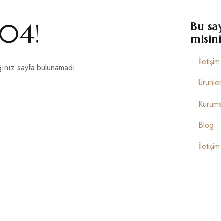
04!
Bu sa
misini
İletişi
ınız sayfa bulunamadı.
Ürünle
Kurums
Blog
İletişim