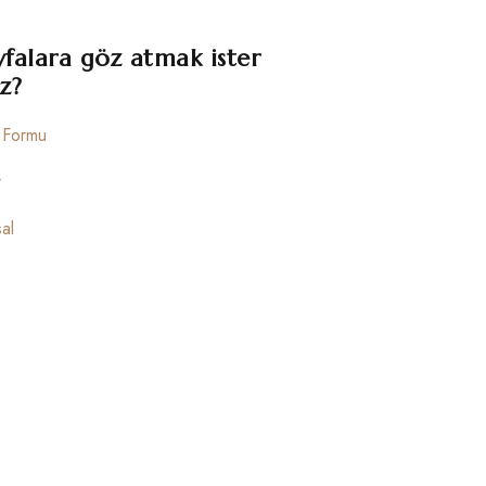
yfalara göz atmak ister
z?
m Formu
r
al