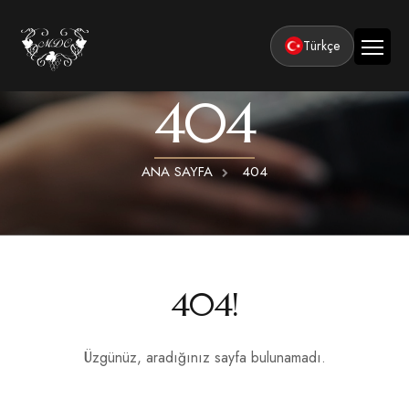
Türkçe
404
Ana Sayfa
Kurumsal
ANA SAYFA
404
Tesisler
Odalar
Klasik Odalar
Aktiviteler
Lüks Suit Odalar
Kapadokya Balon Turu
Balayı
404!
Hamamlı Lüks Suit Odalar
Kapadokya ATV Turu
Basın ve Ödüller
Premium Kral Suit Odalar
Kapadokya Vadi Turları
Üzgünüz, aradığınız sayfa bulunamadı.
360° Tur
Hamamlı Premium Kral Suit Odalar
Balayı suit oda