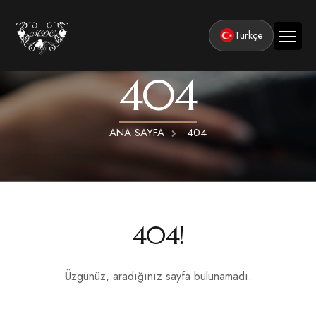
Türkçe
404
Ana Sayfa
Kurumsal
ANA SAYFA
404
Tesisler
Odalar
Klasik Odalar
Aktiviteler
Lüks Suit Odalar
Kapadokya Balon Turu
Balayı
404!
Hamamlı Lüks Suit Odalar
Kapadokya ATV Turu
Basın ve Ödüller
Premium Kral Suit Odalar
Kapadokya Vadi Turları
Üzgünüz, aradığınız sayfa bulunamadı.
360° Tur
Hamamlı Premium Kral Suit Odalar
Balayı suit oda