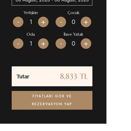
Yetişkin
Çocuk
-
+
-
+
Oda
İlave Yatak
-
+
-
+
8,833 TL
Tutar
FIYATLARI GÖR VE
REZERVASYON YAP