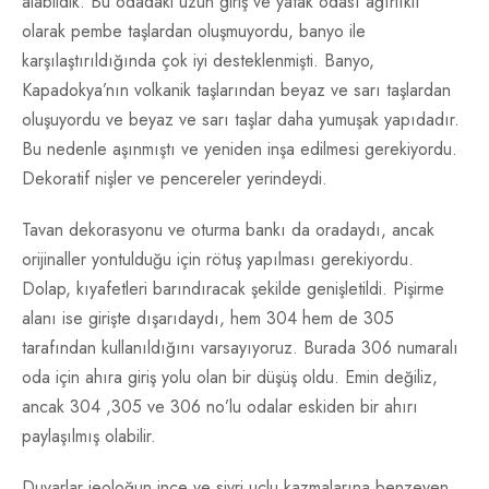
alabildik. Bu odadaki uzun giriş ve yatak odası ağırlıklı
olarak pembe taşlardan oluşmuyordu, banyo ile
karşılaştırıldığında çok iyi desteklenmişti. Banyo,
Kapadokya’nın volkanik taşlarından beyaz ve sarı taşlardan
oluşuyordu ve beyaz ve sarı taşlar daha yumuşak yapıdadır.
Bu nedenle aşınmıştı ve yeniden inşa edilmesi gerekiyordu.
Dekoratif nişler ve pencereler yerindeydi.
Tavan dekorasyonu ve oturma bankı da oradaydı, ancak
orijinaller yontulduğu için rötuş yapılması gerekiyordu.
Dolap, kıyafetleri barındıracak şekilde genişletildi. Pişirme
alanı ise girişte dışarıdaydı, hem 304 hem de 305
tarafından kullanıldığını varsayıyoruz. Burada 306 numaralı
oda için ahıra giriş yolu olan bir düşüş oldu. Emin değiliz,
ancak 304 ,305 ve 306 no’lu odalar eskiden bir ahırı
paylaşılmış olabilir.
Duvarlar jeoloğun ince ve sivri uçlu kazmalarına benzeyen