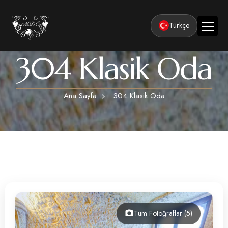
Türkçe
304 Klasik Oda
Ana Sayfa
Kurumsal
Ana Sayfa
304 Klasik Oda
Tesisler
Odalar
Klasik Odalar
Aktiviteler
Lüks Suit Odalar
Kapadokya Balon Turu
Balayı
Hamamlı Lüks Suit Odalar
Kapadokya ATV Turu
Basın ve Ödüller
Premium Kral Suit Odalar
Kapadokya Vadi Turları
360° Tur
Hamamlı Premium Kral Suit Odalar
Tüm Fotoğraflar (5)
Balayı suit oda