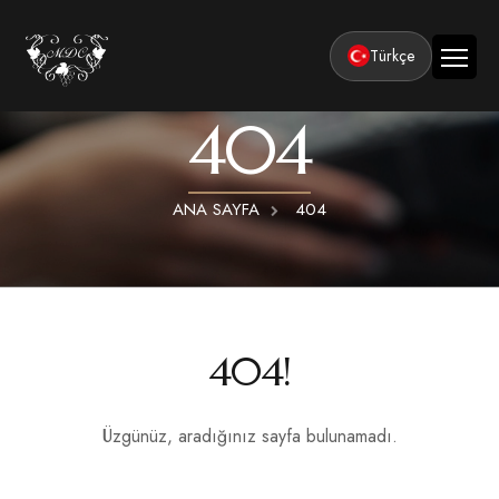
Türkçe
404
Ana Sayfa
Kurumsal
ANA SAYFA
404
Tesisler
Odalar
Klasik Odalar
Aktiviteler
Lüks Suit Odalar
Kapadokya Balon Turu
Balayı
404!
Hamamlı Lüks Suit Odalar
Kapadokya ATV Turu
Basın ve Ödüller
Premium Kral Suit Odalar
Kapadokya Vadi Turları
Üzgünüz, aradığınız sayfa bulunamadı.
360° Tur
Hamamlı Premium Kral Suit Odalar
Balayı suit oda