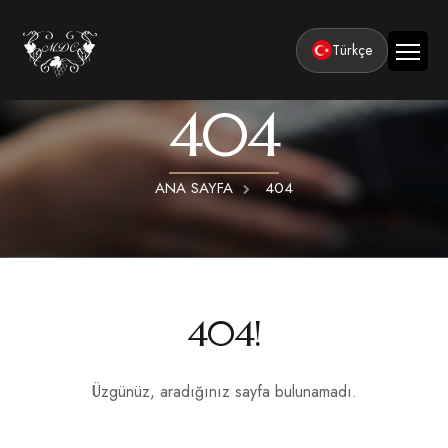
Türkçe
404
Ana Sayfa
Kurumsal
ANA SAYFA
404
Tesisler
Odalar
Klasik Odalar
Aktiviteler
Lüks Suit Odalar
Kapadokya Balon Turu
Balayı
404!
Hamamlı Lüks Suit Odalar
Kapadokya ATV Turu
Basın ve Ödüller
Premium Kral Suit Odalar
Kapadokya Vadi Turları
Üzgünüz, aradığınız sayfa bulunamadı.
360° Tur
Hamamlı Premium Kral Suit Odalar
Balayı suit oda