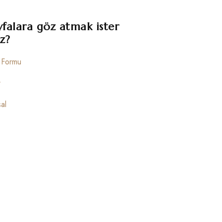
yfalara göz atmak ister
z?
m Formu
r
al