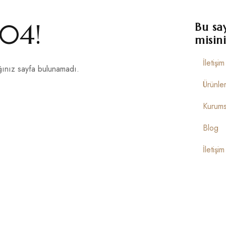
04!
Bu sa
misini
İletişi
ınız sayfa bulunamadı.
Ürünle
Kurums
Blog
İletişim