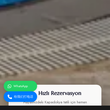
WhatsApp
Hızlı Rezervasyon
给我们打电话
Hayalinizdeki Kapadokya tatili için hemen
rezervasyon yapın