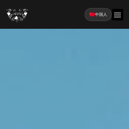
中国人
首页
房间
经典客房
活动
豪华套房
卡帕多西亚热气球之旅
蜜月
带浴室的豪华套房
卡帕多奇亚ATV之旅
新闻与奖项
高级特大号床套房
卡帕多奇亚山谷之旅
360° 观景游船
汗蒸房高级套房客房
蜜月套房
联系