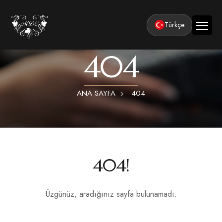
Türkçe
404
Ana Sayfa
Kurumsal
ANA SAYFA
404
Tesisler
Odalar
Klasik Odalar
Aktiviteler
Lüks Suit Odalar
Kapadokya Balon Turu
Balayı
404!
Hamamlı Lüks Suit Odalar
Kapadokya ATV Turu
Basın ve Ödüller
Premium Kral Suit Odalar
Kapadokya Vadi Turları
Üzgünüz, aradığınız sayfa bulunamadı.
360° Tur
Hamamlı Premium Kral Suit Odalar
Balayı suit oda