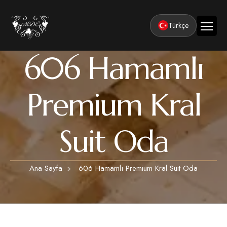
Türkçe
606 Hamamlı
Ana Sayfa
Kurumsal
Premium Kral
Tesisler
Odalar
Klasik Odalar
Suit Oda
Aktiviteler
Lüks Suit Odalar
Kapadokya Balon Turu
Balayı
Hamamlı Lüks Suit Odalar
Ana Sayfa
606 Hamamlı Premium Kral Suit Oda
Kapadokya ATV Turu
Basın ve Ödüller
Premium Kral Suit Odalar
Kapadokya Vadi Turları
360° Tur
Hamamlı Premium Kral Suit Odalar
Balayı suit oda