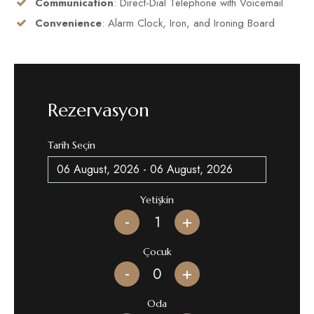
Communication
: Direct-Dial Telephone with Voicemail
Convenience
: Alarm Clock, Iron, and Ironing Board
Rezervasyon
Tarih Seçin
Yetişkin
-
+
Çocuk
-
+
Oda