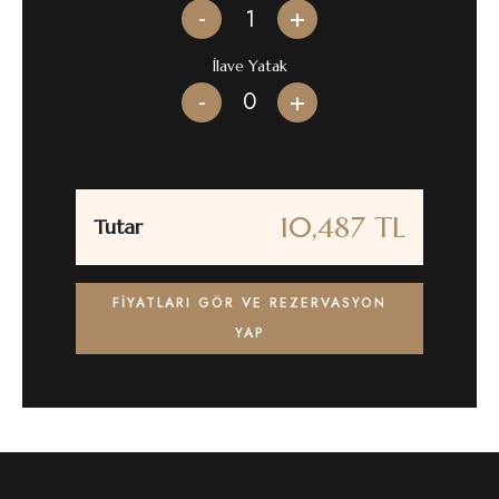
-
+
İlave Yatak
-
+
10,487 TL
Tutar
FIYATLARI GÖR VE REZERVASYON
YAP