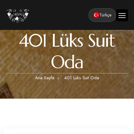
Türkçe
401 Lüks Suit
Ana Sayfa
Kurumsal
Oda
Tesisler
Odalar
Klasik Odalar
Aktiviteler
Ana Sayfa
401 Lüks Suit Oda
Lüks Suit Odalar
Kapadokya Balon Turu
Balayı
Hamamlı Lüks Suit Odalar
Kapadokya ATV Turu
Basın ve Ödüller
Premium Kral Suit Odalar
Kapadokya Vadi Turları
360° Tur
Hamamlı Premium Kral Suit Odalar
Balayı suit oda