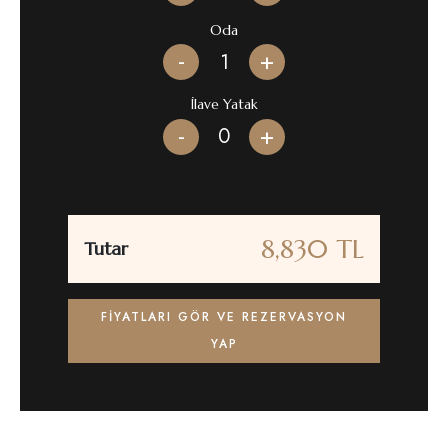
Oda
-
+
İlave Yatak
-
+
8,830 TL
Tutar
FIYATLARI GÖR VE REZERVASYON
YAP