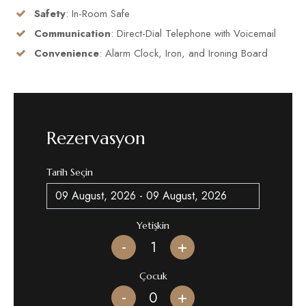
Safety
: In-Room Safe
Communication
: Direct-Dial Telephone with Voicemail
Convenience
: Alarm Clock, Iron, and Ironing Board
Rezervasyon
Tarih Seçin
Yetişkin
-
+
Çocuk
-
+