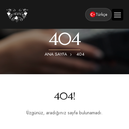
Türkçe
404
Ana Sayfa
Kurumsal
ANA SAYFA
404
Tesisler
Odalar
Klasik Odalar
Aktiviteler
Lüks Suit Odalar
Kapadokya Balon Turu
Balayı
404!
Hamamlı Lüks Suit Odalar
Kapadokya ATV Turu
Basın ve Ödüller
Premium Kral Suit Odalar
Kapadokya Vadi Turları
Üzgünüz, aradığınız sayfa bulunamadı.
360° Tur
Hamamlı Premium Kral Suit Odalar
Balayı suit oda