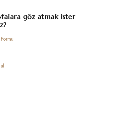
yfalara göz atmak ister
z?
m Formu
r
al