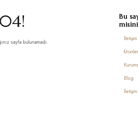
04!
Bu sa
misini
İletişi
ınız sayfa bulunamadı.
Ürünle
Kurums
Blog
İletişim