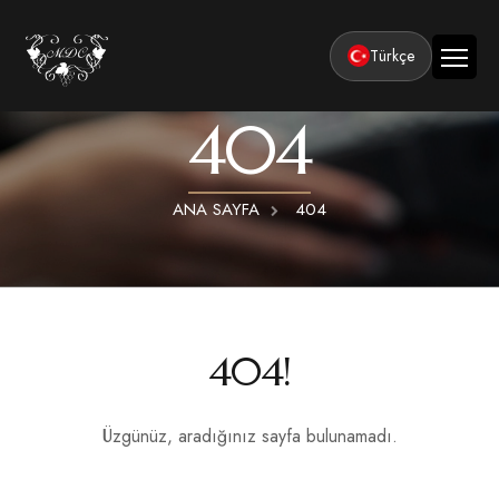
Türkçe
404
Ana Sayfa
Kurumsal
ANA SAYFA
404
Tesisler
Odalar
Klasik Odalar
Aktiviteler
Lüks Suit Odalar
Kapadokya Balon Turu
Balayı
404!
Hamamlı Lüks Suit Odalar
Kapadokya ATV Turu
Basın ve Ödüller
Premium Kral Suit Odalar
Kapadokya Vadi Turları
Üzgünüz, aradığınız sayfa bulunamadı.
360° Tur
Hamamlı Premium Kral Suit Odalar
Balayı suit oda