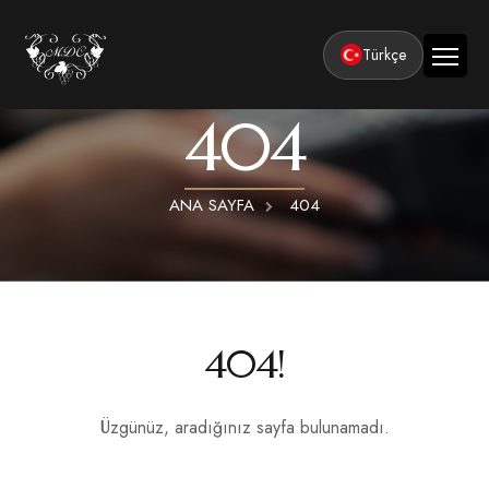
Türkçe
404
Ana Sayfa
Kurumsal
ANA SAYFA
404
Tesisler
Odalar
Klasik Odalar
Aktiviteler
Lüks Suit Odalar
Kapadokya Balon Turu
Balayı
404!
Hamamlı Lüks Suit Odalar
Kapadokya ATV Turu
Basın ve Ödüller
Premium Kral Suit Odalar
Kapadokya Vadi Turları
Üzgünüz, aradığınız sayfa bulunamadı.
360° Tur
Hamamlı Premium Kral Suit Odalar
Balayı suit oda