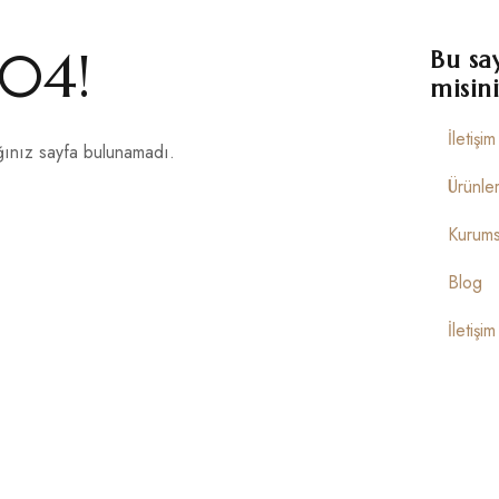
04!
Bu sa
misini
İletişi
ınız sayfa bulunamadı.
Ürünle
Kurums
Blog
İletişim