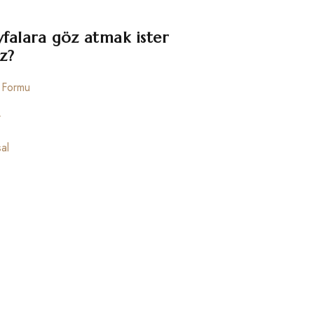
yfalara göz atmak ister
z?
m Formu
r
al