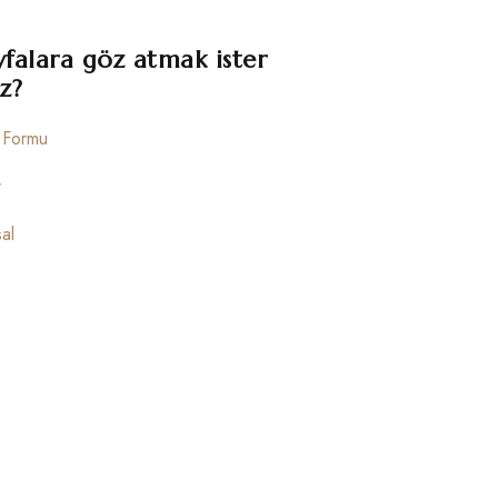
yfalara göz atmak ister
z?
m Formu
r
al