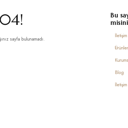
04!
Bu sa
misini
İletişi
ınız sayfa bulunamadı.
Ürünle
Kurums
Blog
İletişim