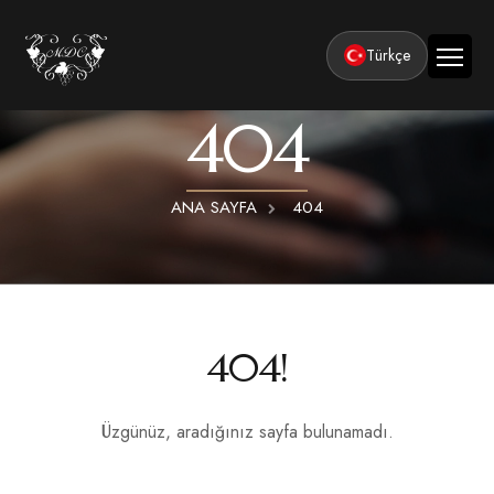
Türkçe
404
Ana Sayfa
Kurumsal
ANA SAYFA
404
Tesisler
Odalar
Klasik Odalar
Aktiviteler
Lüks Suit Odalar
Kapadokya Balon Turu
Balayı
404!
Hamamlı Lüks Suit Odalar
Kapadokya ATV Turu
Basın ve Ödüller
Premium Kral Suit Odalar
Kapadokya Vadi Turları
Üzgünüz, aradığınız sayfa bulunamadı.
360° Tur
Hamamlı Premium Kral Suit Odalar
Balayı suit oda