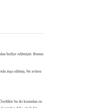
ndan hediye edilmiştir. Bunun
da inşa edilmiş, bir avlusu
zellikle bu iki kısımdan en
i kısımdan daha alçak bir