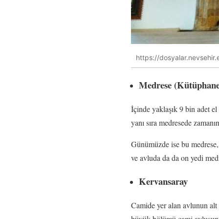
https://dosyalar.nevseh
Medrese (Kütüphane
İçinde yaklaşık 9 bin adet e
yanı sıra medresede zamanınd
Günümüzde ise bu medrese, D
ve avluda da da on yedi medre
Kervansaray
Camide yer alan avlunun alt
büyük bölümü cami avlusunun 