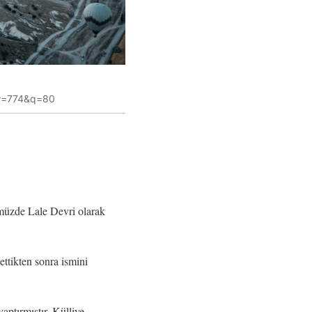
w=774&q=80
müzde Lale Devri olarak
ttikten sonra ismini
aptırmıştır. Külliye