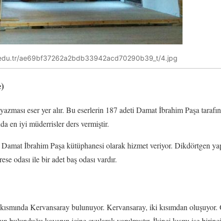
ir.edu.tr/ae69bf37262a2bdb33942acd70290b39_t/4.jpg
)
l yazması eser yer alır. Bu eserlerin 187 adeti Damat İbrahim Paşa tarafı
a en iyi müderrisler ders vermiştir.
amat İbrahim Paşa kütüphanesi olarak hizmet veriyor. Dikdörtgen yapı
se odası ile bir adet baş odası vardır.
 kısmında Kervansaray bulunuyor. Kervansaray, iki kısımdan oluşuyor. Ö
bulunduğu kayanın içine oyularak yapılmıştır. İkinci kısmı ise birinc