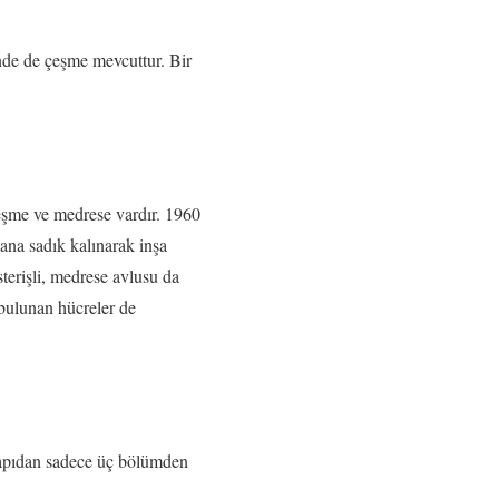
inde de çeşme mevcuttur. Bir
çeşme ve medrese vardır. 1960
ana sadık kalınarak inşa
sterişli, medrese avlusu da
 bulunan hücreler de
yapıdan sadece üç bölümden