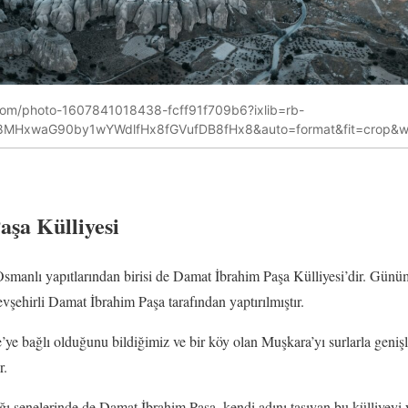
.com/photo-1607841018438-fcff91f709b6?ixlib=rb-
B8MHxwaG90by1wYWdlfHx8fGVufDB8fHx8&auto=format&fit=crop&
şa Külliyesi
manlı yapıtlarından birisi de Damat İbrahim Paşa Külliyesi’dir. Günü
ehirli Damat İbrahim Paşa tarafından yaptırılmıştır.
e bağlı olduğunu bildiğimiz ve bir köy olan Muşkara’yı surlarla genişle
r.
ğı senelerinde de Damat İbrahim Paşa, kendi adını taşıyan bu külliyeyi y