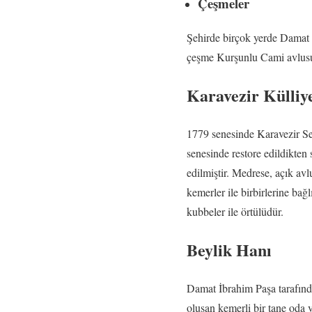
Çeşmeler
Şehirde birçok yerde Damat İ
çeşme Kurşunlu Cami avlusun
Karavezir Külliye
1779 senesinde Karavezir Sey
senesinde restore edildikten
edilmiştir. Medrese, açık avl
kemerler ile birbirlerine bağ
kubbeler ile örtülüdür.
Beylik Hanı
Damat İbrahim Paşa tarafınd
oluşan kemerli bir tane oda v