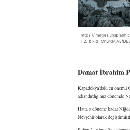
https://images.unsplash
1.2.1&ixid=MnwxMjA3fD
Damat İbrahim Pa
Kapadokya’daki en önemli Os
adlandırdığımız dönemde Nevş
Hatta o döneme kadar Niğde’y
Nevşehir olarak değiştirmişti
Sultan 3. Ahmet’in saltanatlı