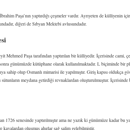
brahim Paşa’nın yaptırdığı çeşmeler vardır. Ayrıyeten de külliyenin iç
dadır, diğeri de Sıbyan Mektebi avlusundadır.
si
it Mehmed Paşa tarafından yaptırılan bir külliyedir. İçerisinde cami, 
 sonra günümüzde kütüphane olarak kullanılmaktadır. L biçiminde bir pl
uya sahip olup Osmanlı mimarisi ile yapılmıştır. Giriş kapısı oldukça gö
lı sütunların meydana getirdiği revnaklardan oluşturulmuştur. İçerisinde
an 1726 senesinde yaptırılmıştır ama ne yazık ki günümüze kadar bu 
e kayalardan oluşmuş ahırlar sağ salim gelebilmiştir.