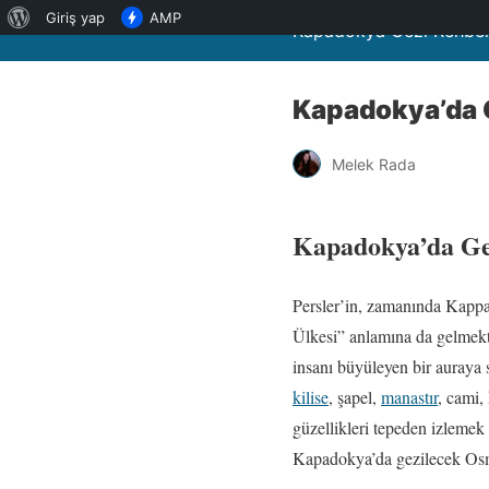
WordPress
Giriş yap
AMP
Kapadokya Gezi Rehber
hakkında
Kapadokya’da G
Melek Rada
Kapadokya’da Gez
Persler’in, zamanında Kappa
Ülkesi” anlamına da gelmekte
insanı büyüleyen bir auraya s
kilise
, şapel,
manastır
, cami,
güzellikleri tepeden izlemek 
Kapadokya’da gezilecek Osman