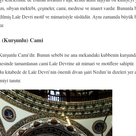
m, sıbyan mektebi, çeşmeler, cami, medrese ve imaret vardır. Bununla bir
 edilmiş Lale Devri motif ve mimarisiyle süslüdür. Aynı zamanda büyük 
ır.
 (Kurşunlu) Cami
a Kurşunlu Cami’dir. Bunun sebebi ise ana mekandaki kubbenin kurşun
nesinde tamamlanan cami Lale Devrine ait mimari ve motiflere sahiptir
 Bu kitabede de Lale Devri’nin önemli divan şairi Nedim’in dizeleri yer 
iyi tanıtır.