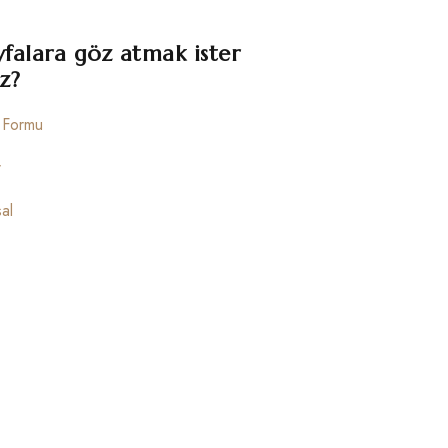
yfalara göz atmak ister
z?
m Formu
r
al