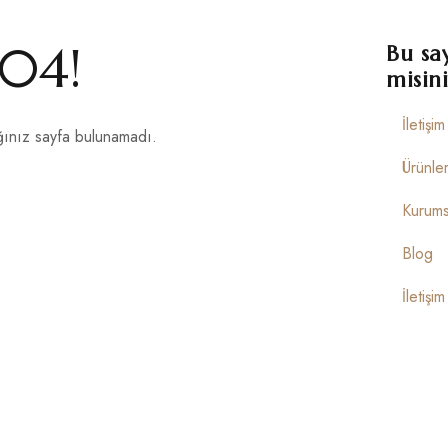
04!
Bu sa
misini
İletişi
ınız sayfa bulunamadı.
Ürünle
Kurums
Blog
İletişim