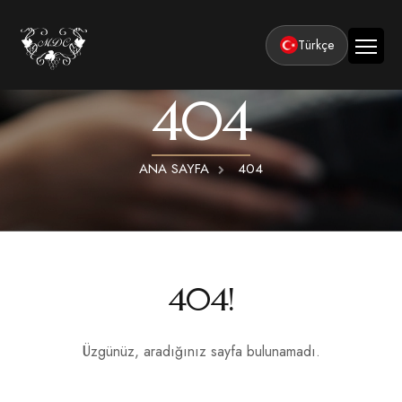
Türkçe
404
Ana Sayfa
Kurumsal
ANA SAYFA
404
Tesisler
Odalar
Klasik Odalar
Aktiviteler
Lüks Suit Odalar
Kapadokya Balon Turu
Balayı
404!
Hamamlı Lüks Suit Odalar
Kapadokya ATV Turu
Basın ve Ödüller
Premium Kral Suit Odalar
Kapadokya Vadi Turları
Üzgünüz, aradığınız sayfa bulunamadı.
360° Tur
Hamamlı Premium Kral Suit Odalar
Balayı suit oda