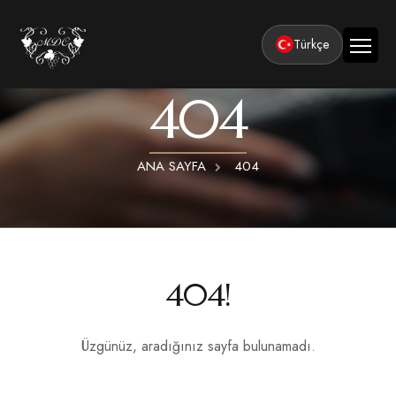
Türkçe
404
Ana Sayfa
Kurumsal
ANA SAYFA
404
Tesisler
Odalar
Klasik Odalar
Aktiviteler
Lüks Suit Odalar
Kapadokya Balon Turu
Balayı
404!
Hamamlı Lüks Suit Odalar
Kapadokya ATV Turu
Basın ve Ödüller
Premium Kral Suit Odalar
Kapadokya Vadi Turları
Üzgünüz, aradığınız sayfa bulunamadı.
360° Tur
Hamamlı Premium Kral Suit Odalar
Balayı suit oda